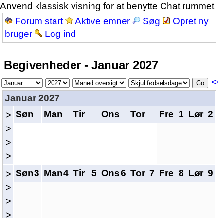
Anvend klassisk visning for at benytte Chat rummet
Forum start
Aktive emner
Søg
Opret ny
bruger
Log ind
Begivenheder - Januar 2027
<
Januar 2027
Søn
Man
Tir
Ons
Tor
Fre
1
Lør
2
>
>
>
>
Søn
3
Man
4
Tir
5
Ons
6
Tor
7
Fre
8
Lør
9
>
>
>
>