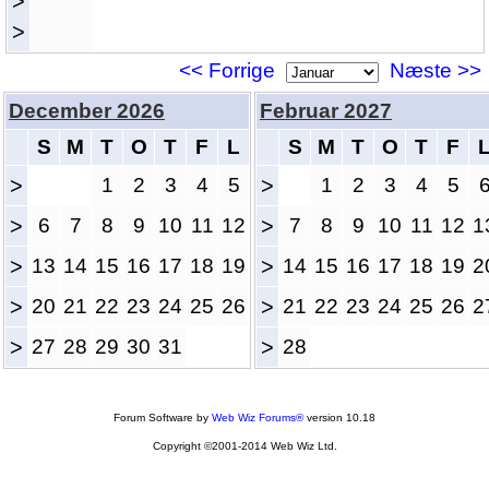
>
>
<< Forrige
Næste >>
December 2026
Februar 2027
S
M
T
O
T
F
L
S
M
T
O
T
F
>
1
2
3
4
5
>
1
2
3
4
5
>
6
7
8
9
10
11
12
>
7
8
9
10
11
12
1
>
13
14
15
16
17
18
19
>
14
15
16
17
18
19
2
>
20
21
22
23
24
25
26
>
21
22
23
24
25
26
2
>
27
28
29
30
31
>
28
Forum Software by
Web Wiz Forums®
version 10.18
Copyright ©2001-2014 Web Wiz Ltd.