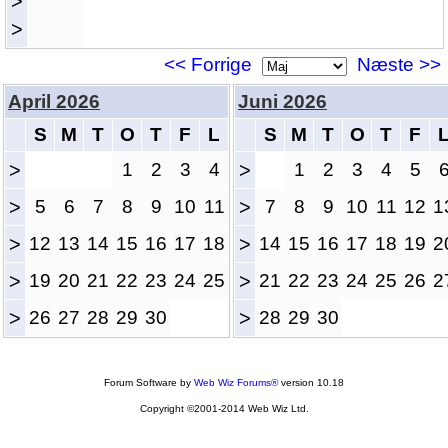
>
>
<< Forrige
Næste >>
April 2026
Juni 2026
S
M
T
O
T
F
L
S
M
T
O
T
F
>
1
2
3
4
>
1
2
3
4
5
>
5
6
7
8
9
10
11
>
7
8
9
10
11
12
1
>
12
13
14
15
16
17
18
>
14
15
16
17
18
19
2
>
19
20
21
22
23
24
25
>
21
22
23
24
25
26
2
>
26
27
28
29
30
>
28
29
30
Forum Software by
Web Wiz Forums®
version 10.18
Copyright ©2001-2014 Web Wiz Ltd.