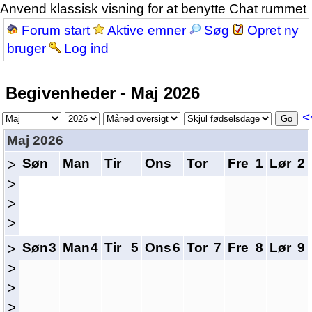
Anvend klassisk visning for at benytte Chat rummet
Forum start
Aktive emner
Søg
Opret ny
bruger
Log ind
Begivenheder - Maj 2026
<
Maj 2026
Søn
Man
Tir
Ons
Tor
Fre
1
Lør
2
>
>
>
>
Søn
3
Man
4
Tir
5
Ons
6
Tor
7
Fre
8
Lør
9
>
>
>
>