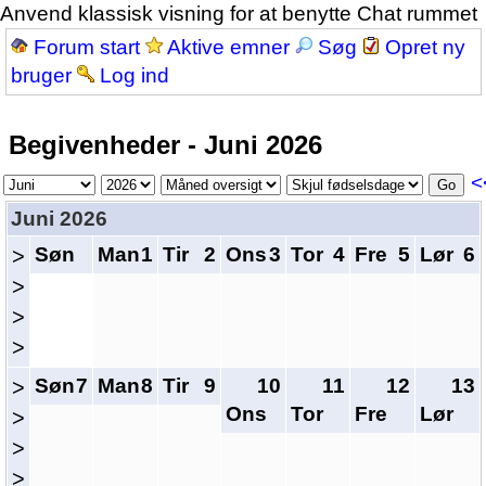
Anvend klassisk visning for at benytte Chat rummet
Forum start
Aktive emner
Søg
Opret ny
bruger
Log ind
Begivenheder - Juni 2026
<
Juni 2026
Søn
Man
1
Tir
2
Ons
3
Tor
4
Fre
5
Lør
6
>
>
>
>
Søn
7
Man
8
Tir
9
10
11
12
13
>
Ons
Tor
Fre
Lør
>
>
>