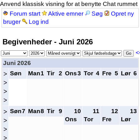
Anvend klassisk visning for at benytte Chat rummet
Forum start
Aktive emner
Søg
Opret ny
bruger
Log ind
Begivenheder - Juni 2026
<
Juni 2026
Søn
Man
1
Tir
2
Ons
3
Tor
4
Fre
5
Lør
6
>
>
>
>
Søn
7
Man
8
Tir
9
10
11
12
13
>
Ons
Tor
Fre
Lør
>
>
>