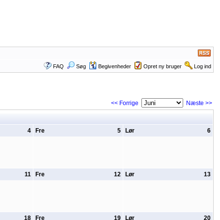
FAQ
Søg
Begivenheder
Opret ny bruger
Log ind
<< Forrige
Næste >>
4
Fre
5
Lør
6
11
Fre
12
Lør
13
18
Fre
19
Lør
20