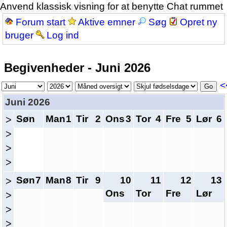
Anvend klassisk visning for at benytte Chat rummet
Forum start
Aktive emner
Søg
Opret ny
bruger
Log ind
Begivenheder - Juni 2026
<
Juni 2026
Søn
Man
1
Tir
2
Ons
3
Tor
4
Fre
5
Lør
6
>
>
>
>
Søn
7
Man
8
Tir
9
10
11
12
13
>
Ons
Tor
Fre
Lør
>
>
>