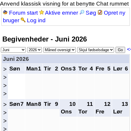
Anvend klassisk visning for at benytte Chat rummet
Forum start
Aktive emner
Søg
Opret ny
bruger
Log ind
Begivenheder - Juni 2026
<
Juni 2026
Søn
Man
1
Tir
2
Ons
3
Tor
4
Fre
5
Lør
6
>
>
>
>
Søn
7
Man
8
Tir
9
10
11
12
13
>
Ons
Tor
Fre
Lør
>
>
>