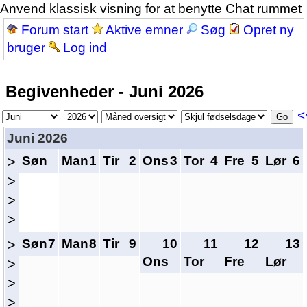
Anvend klassisk visning for at benytte Chat rummet
Forum start
Aktive emner
Søg
Opret ny
bruger
Log ind
Begivenheder - Juni 2026
<
Juni 2026
Søn
Man
1
Tir
2
Ons
3
Tor
4
Fre
5
Lør
6
>
>
>
>
Søn
7
Man
8
Tir
9
10
11
12
13
>
Ons
Tor
Fre
Lør
>
>
>