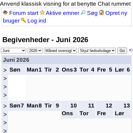
Anvend klassisk visning for at benytte Chat rummet
Forum start
Aktive emner
Søg
Opret ny
bruger
Log ind
Begivenheder - Juni 2026
<
Juni 2026
Søn
Man
1
Tir
2
Ons
3
Tor
4
Fre
5
Lør
6
>
>
>
>
Søn
7
Man
8
Tir
9
10
11
12
13
>
Ons
Tor
Fre
Lør
>
>
>