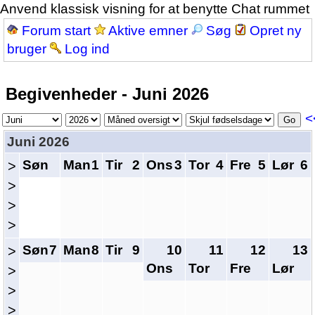
Anvend klassisk visning for at benytte Chat rummet
Forum start
Aktive emner
Søg
Opret ny
bruger
Log ind
Begivenheder - Juni 2026
<
Juni 2026
Søn
Man
1
Tir
2
Ons
3
Tor
4
Fre
5
Lør
6
>
>
>
>
Søn
7
Man
8
Tir
9
10
11
12
13
>
Ons
Tor
Fre
Lør
>
>
>