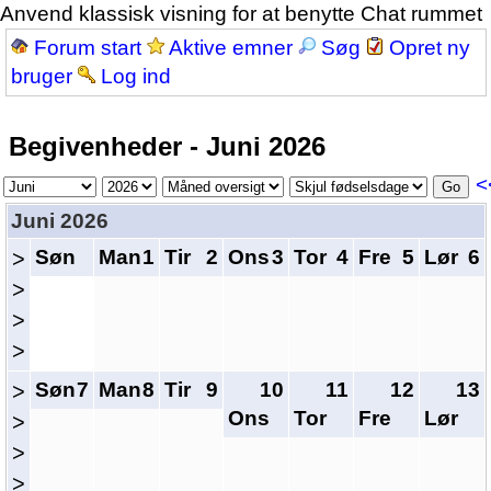
Anvend klassisk visning for at benytte Chat rummet
Forum start
Aktive emner
Søg
Opret ny
bruger
Log ind
Begivenheder - Juni 2026
<
Juni 2026
Søn
Man
1
Tir
2
Ons
3
Tor
4
Fre
5
Lør
6
>
>
>
>
Søn
7
Man
8
Tir
9
10
11
12
13
>
Ons
Tor
Fre
Lør
>
>
>