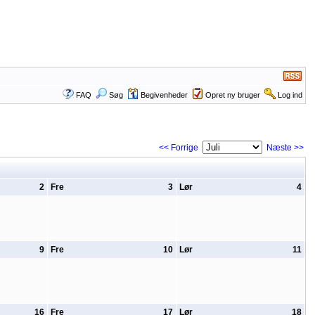
FAQ
Søg
Begivenheder
Opret ny bruger
Log ind
<< Forrige
Næste >>
2
Fre
3
Lør
4
9
Fre
10
Lør
11
16
Fre
17
Lør
18