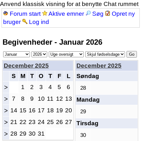
Anvend klassisk visning for at benytte Chat rummet
Forum start
Aktive emner
Søg
Opret ny
bruger
Log ind
Begivenheder - Januar 2026
December 2025
December 2025
S
M
T
O
T
F
L
Søndag
>
1
2
3
4
5
6
28
>
7
8
9
10
11
12
13
Mandag
>
14
15
16
17
18
19
20
29
>
21
22
23
24
25
26
27
Tirsdag
>
28
29
30
31
30