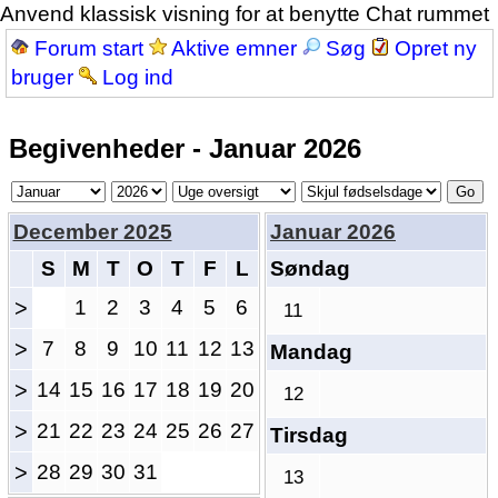
Anvend klassisk visning for at benytte Chat rummet
Forum start
Aktive emner
Søg
Opret ny
bruger
Log ind
Begivenheder - Januar 2026
December 2025
Januar 2026
S
M
T
O
T
F
L
Søndag
>
1
2
3
4
5
6
11
>
7
8
9
10
11
12
13
Mandag
>
14
15
16
17
18
19
20
12
>
21
22
23
24
25
26
27
Tirsdag
>
28
29
30
31
13