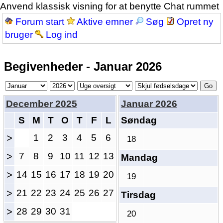
Anvend klassisk visning for at benytte Chat rummet
Forum start
Aktive emner
Søg
Opret ny
bruger
Log ind
Begivenheder - Januar 2026
December 2025
Januar 2026
S
M
T
O
T
F
L
Søndag
>
1
2
3
4
5
6
18
>
7
8
9
10
11
12
13
Mandag
>
14
15
16
17
18
19
20
19
>
21
22
23
24
25
26
27
Tirsdag
>
28
29
30
31
20