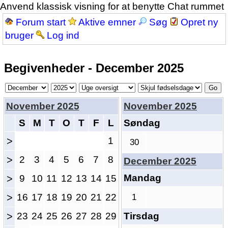
Anvend klassisk visning for at benytte Chat rummet
Forum start
Aktive emner
Søg
Opret ny
bruger
Log ind
Begivenheder - December 2025
November 2025
November 2025
S
M
T
O
T
F
L
Søndag
>
1
30
>
2
3
4
5
6
7
8
December 2025
Mandag
>
9
10
11
12
13
14
15
>
16
17
18
19
20
21
22
1
>
23
24
25
26
27
28
29
Tirsdag