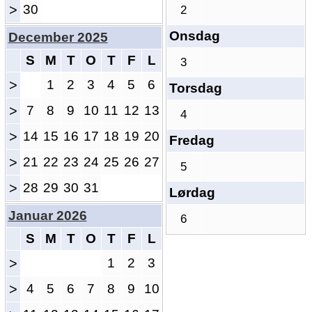
>
30
2
Onsdag
December 2025
S
M
T
O
T
F
L
3
>
1
2
3
4
5
6
Torsdag
>
7
8
9
10
11
12
13
4
>
14
15
16
17
18
19
20
Fredag
>
21
22
23
24
25
26
27
5
>
28
29
30
31
Lørdag
Januar 2026
6
S
M
T
O
T
F
L
>
1
2
3
>
4
5
6
7
8
9
10