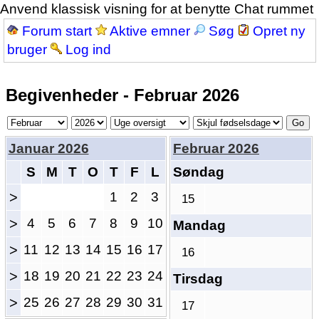
Anvend klassisk visning for at benytte Chat rummet
Forum start
Aktive emner
Søg
Opret ny
bruger
Log ind
Begivenheder - Februar 2026
Januar 2026
Februar 2026
S
M
T
O
T
F
L
Søndag
>
1
2
3
15
>
4
5
6
7
8
9
10
Mandag
>
11
12
13
14
15
16
17
16
>
18
19
20
21
22
23
24
Tirsdag
>
25
26
27
28
29
30
31
17