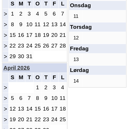
S
M
T
O
T
F
L
Onsdag
>
1
2
3
4
5
6
7
11
>
8
9
10
11
12
13
14
Torsdag
>
15
16
17
18
19
20
21
12
>
22
23
24
25
26
27
28
Fredag
>
29
30
31
13
April 2026
Lørdag
S
M
T
O
T
F
L
14
>
1
2
3
4
>
5
6
7
8
9
10
11
>
12
13
14
15
16
17
18
>
19
20
21
22
23
24
25