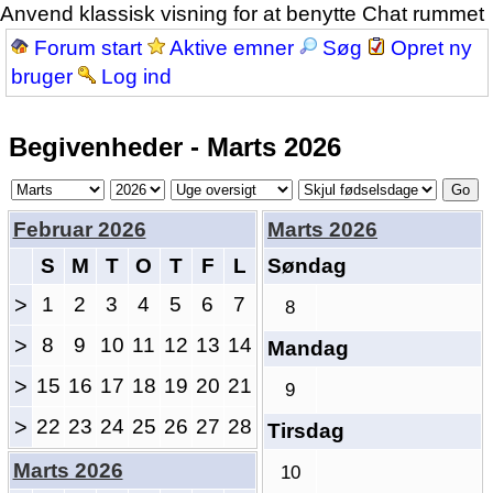
Anvend klassisk visning for at benytte Chat rummet
Forum start
Aktive emner
Søg
Opret ny
bruger
Log ind
Begivenheder - Marts 2026
Februar 2026
Marts 2026
S
M
T
O
T
F
L
Søndag
>
1
2
3
4
5
6
7
8
>
8
9
10
11
12
13
14
Mandag
>
15
16
17
18
19
20
21
9
>
22
23
24
25
26
27
28
Tirsdag
Marts 2026
10