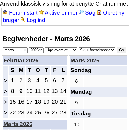
Anvend klassisk visning for at benytte Chat rummet
Forum start
Aktive emner
Søg
Opret ny
bruger
Log ind
Begivenheder - Marts 2026
Februar 2026
Marts 2026
S
M
T
O
T
F
L
Søndag
>
1
2
3
4
5
6
7
8
>
8
9
10
11
12
13
14
Mandag
>
15
16
17
18
19
20
21
9
>
22
23
24
25
26
27
28
Tirsdag
Marts 2026
10