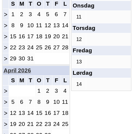
S
M
T
O
T
F
L
Onsdag
>
1
2
3
4
5
6
7
11
>
8
9
10
11
12
13
14
Torsdag
>
15
16
17
18
19
20
21
12
>
22
23
24
25
26
27
28
Fredag
>
29
30
31
13
April 2026
Lørdag
S
M
T
O
T
F
L
14
>
1
2
3
4
>
5
6
7
8
9
10
11
>
12
13
14
15
16
17
18
>
19
20
21
22
23
24
25