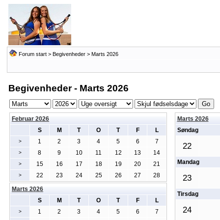
Forum start
>
Begivenheder
> Marts 2026
Begivenheder - Marts 2026
Februar 2026
Marts 2026
S
M
T
O
T
F
L
Søndag
1
2
3
4
5
6
7
>
22
8
9
10
11
12
13
14
>
Mandag
15
16
17
18
19
20
21
>
22
23
24
25
26
27
28
>
23
Marts 2026
Tirsdag
S
M
T
O
T
F
L
24
1
2
3
4
5
6
7
>