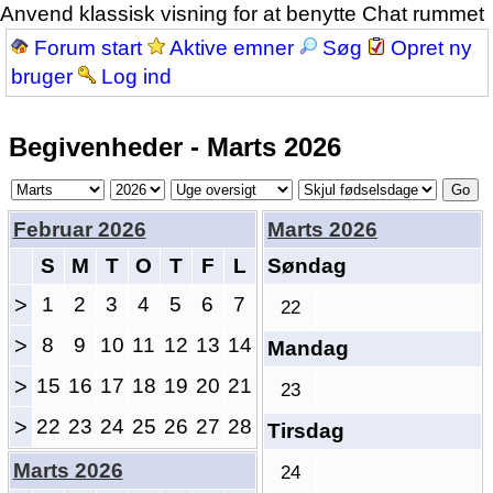
Anvend klassisk visning for at benytte Chat rummet
Forum start
Aktive emner
Søg
Opret ny
bruger
Log ind
Begivenheder - Marts 2026
Februar 2026
Marts 2026
S
M
T
O
T
F
L
Søndag
>
1
2
3
4
5
6
7
22
>
8
9
10
11
12
13
14
Mandag
>
15
16
17
18
19
20
21
23
>
22
23
24
25
26
27
28
Tirsdag
Marts 2026
24