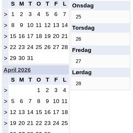
S
M
T
O
T
F
L
Onsdag
>
1
2
3
4
5
6
7
25
>
8
9
10
11
12
13
14
Torsdag
>
15
16
17
18
19
20
21
26
>
22
23
24
25
26
27
28
Fredag
>
29
30
31
27
April 2026
Lørdag
S
M
T
O
T
F
L
28
>
1
2
3
4
>
5
6
7
8
9
10
11
>
12
13
14
15
16
17
18
>
19
20
21
22
23
24
25