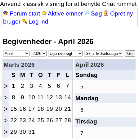
Anvend klassisk visning for at benytte Chat rummet
Forum start
Aktive emner
Søg
Opret ny
bruger
Log ind
Begivenheder - April 2026
Marts 2026
April 2026
S
M
T
O
T
F
L
Søndag
>
1
2
3
4
5
6
7
5
>
8
9
10
11
12
13
14
Mandag
>
15
16
17
18
19
20
21
6
>
22
23
24
25
26
27
28
Tirsdag
>
29
30
31
7