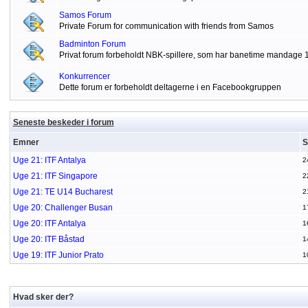
Samos Forum
Private Forum for communication with friends from Samos
Badminton Forum
Privat forum forbeholdt NBK-spillere, som har banetime mandage 
Konkurrencer
Dette forum er forbeholdt deltagerne i en Facebookgruppen
Seneste beskeder i forum
Emner
S
Uge 21: ITF Antalya
2
Uge 21: ITF Singapore
2
Uge 21: TE U14 Bucharest
2
Uge 20: Challenger Busan
1
Uge 20: ITF Antalya
1
Uge 20: ITF Båstad
1
Uge 19: ITF Junior Prato
1
Hvad sker der?