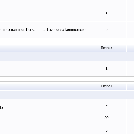
3
er om programmer. Du kan naturligvis også kommentere
9
Emner
1
Emner
9
de
20
6