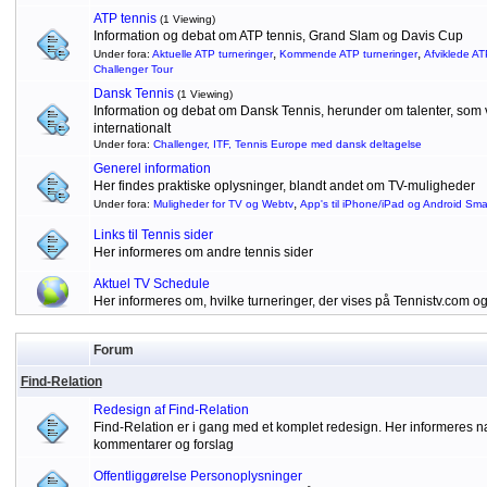
ATP tennis
(1 Viewing)
Information og debat om ATP tennis, Grand Slam og Davis Cup
,
,
Under fora:
Aktuelle ATP turneringer
Kommende ATP turneringer
Afviklede AT
Challenger Tour
Dansk Tennis
(1 Viewing)
Information og debat om Dansk Tennis, herunder om talenter, som vu
internationalt
Under fora:
Challenger, ITF, Tennis Europe med dansk deltagelse
Generel information
Her findes praktiske oplysninger, blandt andet om TV-muligheder
,
Under fora:
Muligheder for TV og Webtv
App's til iPhone/iPad og Android Sm
Links til Tennis sider
Her informeres om andre tennis sider
Aktuel TV Schedule
Her informeres om, hvilke turneringer, der vises på Tennistv.com o
Forum
Find-Relation
Redesign af Find-Relation
Find-Relation er i gang med et komplet redesign. Her informeres
kommentarer og forslag
Offentliggørelse Personoplysninger