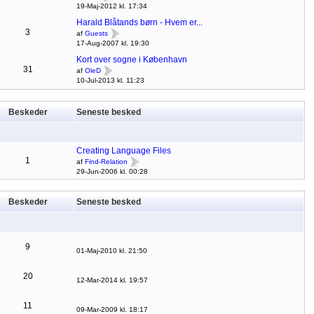
19-Maj-2012 kl. 17:34
Harald Blåtands børn - Hvem er...
3
af
Guests
17-Aug-2007 kl. 19:30
Kort over sogne i København
31
af
OleD
10-Jul-2013 kl. 11:23
Beskeder
Seneste besked
Creating Language Files
1
af
Find-Relation
29-Jun-2006 kl. 00:28
Beskeder
Seneste besked
9
01-Maj-2010 kl. 21:50
20
12-Mar-2014 kl. 19:57
11
09-Mar-2009 kl. 18:17