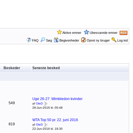
Aktive emner
Ubesvarede emner
FAQ
Søg
Begivenheder
Opret ny bruger
Log ind
Beskeder
Seneste besked
Uge 26-27: Wimbledon kvinder
549
af
OleD
28-Jun-2016 kl. 00:48
WTA Top 50 pr. 22. juni 2016
819
af
OleD
22-Jun-2016 kl. 18:30