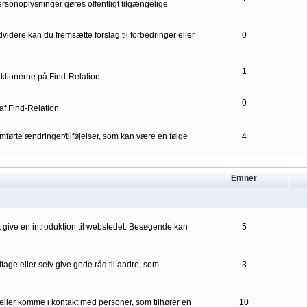
ersonoplysninger gøres offentligt tilgængelige
idere kan du fremsætte forslag til forbedringer eller
0
1
nktionerne på Find-Relation
0
af Find-Relation
førte ændringer/tilføjelser, som kan være en følge
4
Emner
mt give en introduktion til webstedet. Besøgende kan
5
ge eller selv give gode råd til andre, som
3
eller komme i kontakt med personer, som tilhører en
10