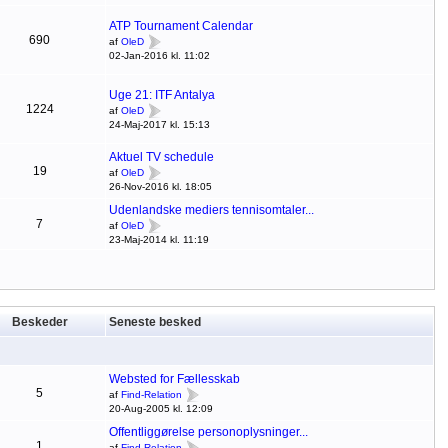
ATP Tournament Calendar
690
af
OleD
02-Jan-2016 kl. 11:02
Uge 21: ITF Antalya
1224
af
OleD
24-Maj-2017 kl. 15:13
Aktuel TV schedule
19
af
OleD
26-Nov-2016 kl. 18:05
Udenlandske mediers tennisomtaler...
7
af
OleD
23-Maj-2014 kl. 11:19
Beskeder
Seneste besked
Websted for Fællesskab
5
af
Find-Relation
20-Aug-2005 kl. 12:09
Offentliggørelse personoplysninger...
1
af
Find-Relation