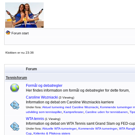
Forum start
Klokken er nu 23:36
Forum
Tennisforum
Formål og debatregler
Her findes information om formål og debatregler for dette forum,
Caroline Wozniacki
(3 Viewing)
Information og debat om Caroline Wozniackis karriere
,
Under fora:
Aktuel turnering med Caroline Wozniacki
Kommende turneringer m
,
,
,
udvikling som tennisspiller
Kampreferater
Caroline uden for tennisbanen
Tip
WTA tennis
(1 Viewing)
Information og debat om WTA Tennis samt Grand Slam og FED-cu
,
,
Under fora:
Aktuelle WTA-turneringer
Kommende WTA turneringer
WTA Rangli
,
Cup
Kirilenko & Pliskova sisters