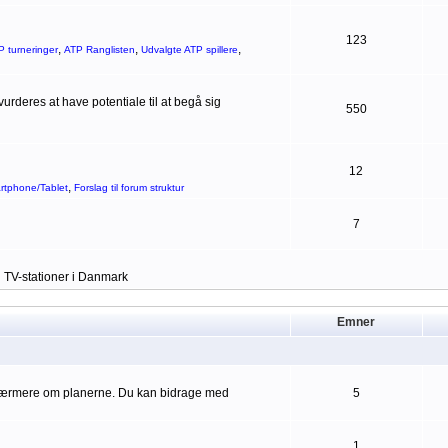
123
,
,
,
P turneringer
ATP Ranglisten
Udvalgte ATP spillere
rderes at have potentiale til at begå sig
550
12
,
artphone/Tablet
Forslag til forum struktur
7
g TV-stationer i Danmark
Emner
 nærmere om planerne. Du kan bidrage med
5
1