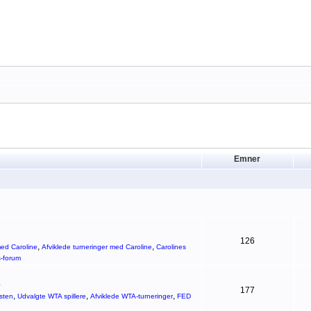
Emner
126
,
,
ed Caroline
Afviklede turneringer med Caroline
Carolines
s-forum
p
177
,
,
,
sten
Udvalgte WTA spillere
Afviklede WTA-turneringer
FED