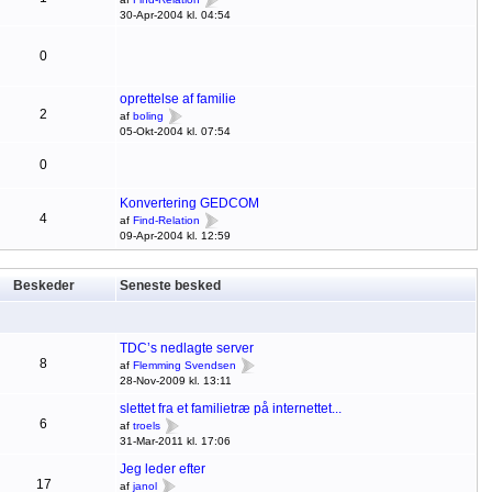
30-Apr-2004 kl. 04:54
0
oprettelse af familie
2
af
boling
05-Okt-2004 kl. 07:54
0
Konvertering GEDCOM
4
af
Find-Relation
09-Apr-2004 kl. 12:59
Beskeder
Seneste besked
TDC’s nedlagte server
8
af
Flemming Svendsen
28-Nov-2009 kl. 13:11
slettet fra et familietræ på internettet...
6
af
troels
31-Mar-2011 kl. 17:06
Jeg leder efter
17
af
janol