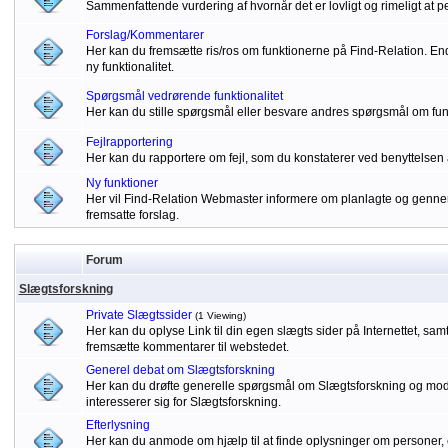
Sammenfattende vurdering af hvornår det er lovligt og rimeligt at p
Forslag/Kommentarer
Her kan du fremsætte ris/ros om funktionerne på Find-Relation. Endv
ny funktionalitet.
Spørgsmål vedrørende funktionalitet
Her kan du stille spørgsmål eller besvare andres spørgsmål om fu
Fejlrapportering
Her kan du rapportere om fejl, som du konstaterer ved benyttelsen 
Ny funktioner
Her vil Find-Relation Webmaster informere om planlagte og gennem
fremsatte forslag.
Forum
Slægtsforskning
Private Slægtssider
(1 Viewing)
Her kan du oplyse Link til din egen slægts sider på Internettet, sa
fremsætte kommentarer til webstedet.
Generel debat om Slægtsforskning
Her kan du drøfte generelle spørgsmål om Slægtsforskning og modta
interesserer sig for Slægtsforskning.
Efterlysning
Her kan du anmode om hjælp til at finde oplysninger om personer, 