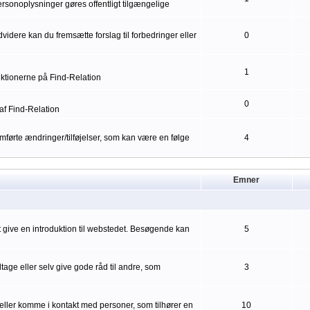
ersonoplysninger gøres offentligt tilgængelige
idere kan du fremsætte forslag til forbedringer eller
0
1
nktionerne på Find-Relation
0
af Find-Relation
førte ændringer/tilføjelser, som kan være en følge
4
Emner
mt give en introduktion til webstedet. Besøgende kan
5
ge eller selv give gode råd til andre, som
3
eller komme i kontakt med personer, som tilhører en
10