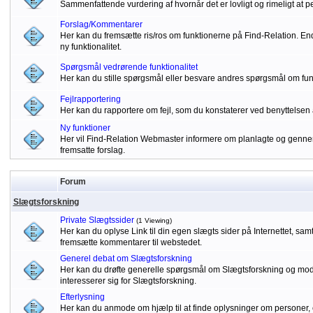
Sammenfattende vurdering af hvornår det er lovligt og rimeligt at p
Forslag/Kommentarer
Her kan du fremsætte ris/ros om funktionerne på Find-Relation. Endv
ny funktionalitet.
Spørgsmål vedrørende funktionalitet
Her kan du stille spørgsmål eller besvare andres spørgsmål om fu
Fejlrapportering
Her kan du rapportere om fejl, som du konstaterer ved benyttelsen 
Ny funktioner
Her vil Find-Relation Webmaster informere om planlagte og gennem
fremsatte forslag.
Forum
Slægtsforskning
Private Slægtssider
(1 Viewing)
Her kan du oplyse Link til din egen slægts sider på Internettet, sa
fremsætte kommentarer til webstedet.
Generel debat om Slægtsforskning
Her kan du drøfte generelle spørgsmål om Slægtsforskning og modta
interesserer sig for Slægtsforskning.
Efterlysning
Her kan du anmode om hjælp til at finde oplysninger om personer, 