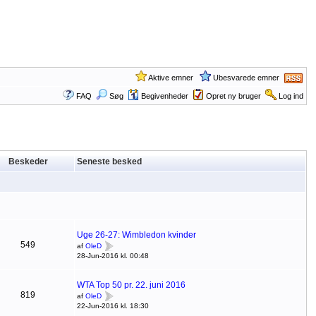
Aktive emner
Ubesvarede emner
FAQ
Søg
Begivenheder
Opret ny bruger
Log ind
Beskeder
Seneste besked
Uge 26-27: Wimbledon kvinder
549
af
OleD
28-Jun-2016 kl. 00:48
WTA Top 50 pr. 22. juni 2016
819
af
OleD
22-Jun-2016 kl. 18:30