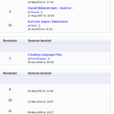
19-Maj-2012 kl. 17:34
Harald Blåtands børn - Hvem er...
3
af
Guests
17-Aug-2007 kl. 19:30
Kort over sogne i København
31
af
OleD
10-Jul-2013 kl. 11:23
Beskeder
Seneste besked
Creating Language Files
1
af
Find-Relation
29-Jun-2006 kl. 00:28
Beskeder
Seneste besked
9
01-Maj-2010 kl. 21:50
20
12-Mar-2014 kl. 19:57
11
09-Mar-2009 kl. 18:17