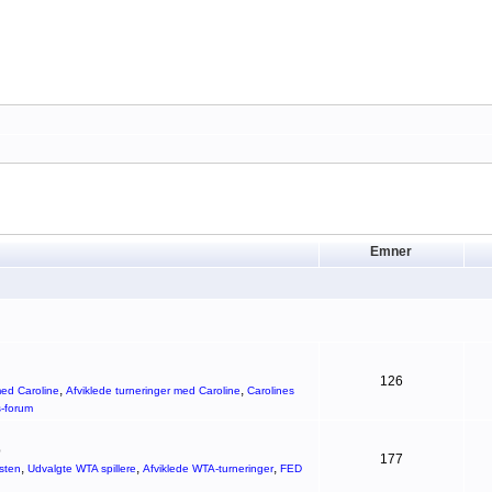
Emner
126
,
,
ed Caroline
Afviklede turneringer med Caroline
Carolines
s-forum
p
177
,
,
,
sten
Udvalgte WTA spillere
Afviklede WTA-turneringer
FED