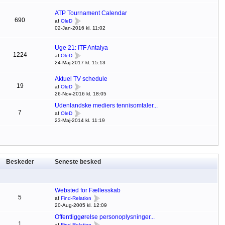
ATP Tournament Calendar
690
af
OleD
02-Jan-2016 kl. 11:02
Uge 21: ITF Antalya
1224
af
OleD
24-Maj-2017 kl. 15:13
Aktuel TV schedule
19
af
OleD
26-Nov-2016 kl. 18:05
Udenlandske mediers tennisomtaler...
7
af
OleD
23-Maj-2014 kl. 11:19
Beskeder
Seneste besked
Websted for Fællesskab
5
af
Find-Relation
20-Aug-2005 kl. 12:09
Offentliggørelse personoplysninger...
1
af
Find-Relation