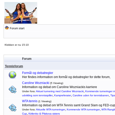
Forum start
Klokken er nu 15:10
Forum
Tennisforum
Formål og debatregler
Her findes information om formål og debatregler for dette forum,
Caroline Wozniacki
(5 Viewing)
Information og debat om Caroline Wozniackis karriere
,
Under fora:
Aktuel turnering med Caroline Wozniacki
Kommende turneringer m
,
,
,
udvikling som tennisspiller
Kampreferater
Caroline uden for tennisbanen
Tip
WTA tennis
(1 Viewing)
Information og debat om WTA Tennis samt Grand Slam og FED-cu
,
,
Under fora:
Aktuelle WTA-turneringer
Kommende WTA turneringer
WTA Rangli
,
Cup
Kirilenko & Pliskova sisters