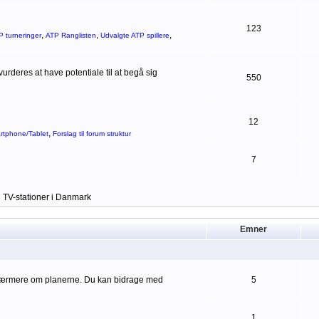
123
,
,
,
P turneringer
ATP Ranglisten
Udvalgte ATP spillere
rderes at have potentiale til at begå sig
550
12
,
artphone/Tablet
Forslag til forum struktur
7
g TV-stationer i Danmark
Emner
 nærmere om planerne. Du kan bidrage med
5
1