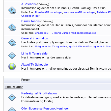
ATP tennis
(2 Viewing)
Information og debat om ATP tennis, Grand Slam og Davis Cup
,
,
Under fora:
Aktuelle ATP turneringer
Kommende ATP turneringer
Afviklede AT
Challenger Tour
Dansk Tennis
(1 Viewing)
Information og debat om Dansk Tennis, herunder om talenter, som vu
internationalt
Under fora:
Challenger, ITF, Tennis Europe med dansk deltagelse
Generel information
Her findes praktiske oplysninger, blandt andet om TV-muligheder
,
Under fora:
Muligheder for TV og Webtv
App's til iPhone/iPad og Android Sm
Links til Tennis sider
Her informeres om andre tennis sider
Aktuel TV Schedule
Her informeres om, hvilke turneringer, der vises på Tennistv.com o
Forum
Find-Relation
Redesign af Find-Relation
Find-Relation er i gang med et komplet redesign. Her informeres
kommentarer og forslag
Offentliggørelse Personoplysninger