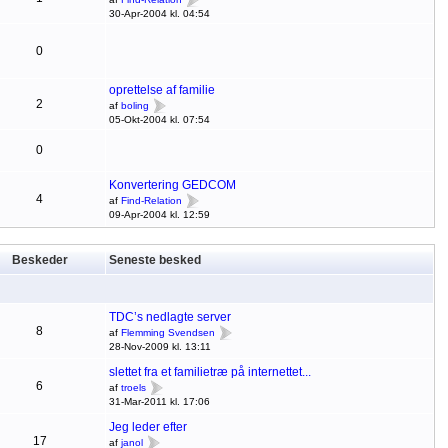
30-Apr-2004 kl. 04:54
0
oprettelse af familie
2
af
boling
05-Okt-2004 kl. 07:54
0
Konvertering GEDCOM
4
af
Find-Relation
09-Apr-2004 kl. 12:59
Beskeder
Seneste besked
TDC’s nedlagte server
8
af
Flemming Svendsen
28-Nov-2009 kl. 13:11
slettet fra et familietræ på internettet...
6
af
troels
31-Mar-2011 kl. 17:06
Jeg leder efter
17
af
janol