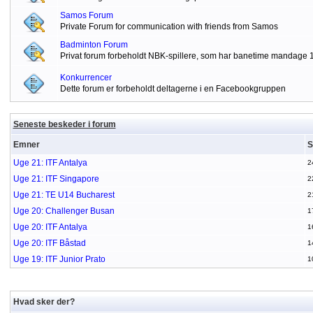
Samos Forum
Private Forum for communication with friends from Samos
Badminton Forum
Privat forum forbeholdt NBK-spillere, som har banetime mandage 
Konkurrencer
Dette forum er forbeholdt deltagerne i en Facebookgruppen
Seneste beskeder i forum
Emner
S
Uge 21: ITF Antalya
2
Uge 21: ITF Singapore
2
Uge 21: TE U14 Bucharest
2
Uge 20: Challenger Busan
1
Uge 20: ITF Antalya
1
Uge 20: ITF Båstad
1
Uge 19: ITF Junior Prato
1
Hvad sker der?