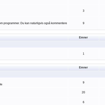
3
er om programmer. Du kan naturligvis også kommentere
9
Emner
1
Emner
9
de
20
6