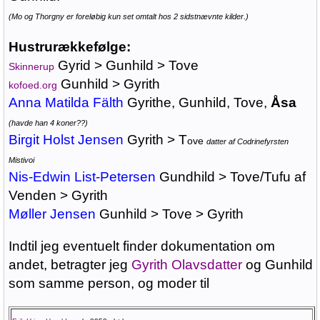
(Mo og Thorgny er foreløbig kun set omtalt hos 2 sidstnævnte kilder.)
Hustrurækkefølge:
Gyrid > Gunhild > Tove
Skinnerup
Gunhild > Gyrith
kofoed.org
Anna Matilda Fälth
Gyrithe, Gunhild, Tove,
Åsa
(havde han 4 koner??)
Birgit Holst Jensen
Gyrith > T
ove
datter af Codrinefyrsten
Mistivoi
Nis-Edwin List-Petersen
Gundhild > Tove/Tufu af
Venden > Gyrith
Møller Jensen
Gunhild > Tove > Gyrith
Indtil jeg eventuelt finder dokumentation om
andet, betragter jeg
Gyrith Olavsdatter
og Gunhild
som samme person, og moder til