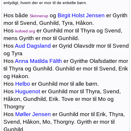
entydigt, hvem der er mor til de enkelte børn.
Hos både
og
Birgit Holst Jensen
er Gyrith
Skinnerup
mor til Svend, Gunhild, Tyra, Håkon.
Hos
er Gunhild mor til Thyra og Svend,
kofoed.org
mens Gyrith er mor til Gunhild.
Hos
Aud Dagsland
er Gyrid Olavsdtr mor til Svend
og Tyra
Hos
Anna Matilda Fälth
er Gyrithe Olafsdatter mor
til Thyra og Gunhild. Gunhild er mor til Svend, Erik
og Hakon.
Hos
Helbo
er Gunhild mor til alle børn.
Hos
Huguenot
er Gunhild mor til Thyra, Svend,
Håkon, Gundhild, Erik. Tove er mor til Mo og
Thorgny
Hos
Møller Jensen
er Gunhild mor til Erik, Thyra,
Svend, Håkon, Mo, Thorgny. Gyrith er mor til
Gunhild.