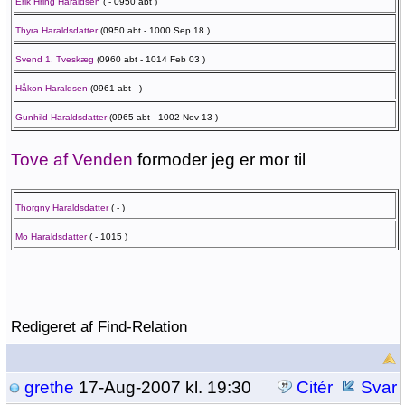
Erik Hring Haraldsen
( - 0950 abt )
Thyra Haraldsdatter
(0950 abt - 1000 Sep 18 )
Svend 1. Tveskæg
(0960 abt - 1014 Feb 03 )
Håkon Haraldsen
(0961 abt - )
Gunhild Haraldsdatter
(0965 abt - 1002 Nov 13 )
Tove af Venden
formoder jeg er mor til
Thorgny Haraldsdatter
( - )
Mo Haraldsdatter
( - 1015 )
Redigeret af Find-Relation
grethe
17-Aug-2007 kl. 19:30
Citér
Svar