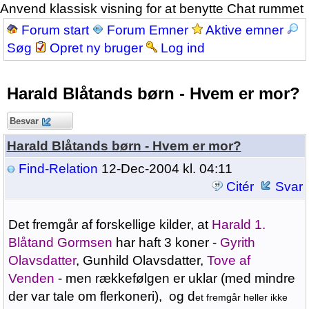
Anvend klassisk visning for at benytte Chat rummet
Forum start
Forum Emner
Aktive emner
Søg
Opret ny bruger
Log ind
Harald Blåtands børn - Hvem er mor?
Besvar
Harald Blåtands børn - Hvem er mor?
Find-Relation
12-Dec-2004 kl. 04:11
Citér
Svar
Det fremgår af forskellige kilder, at
Harald 1.
Blåtand Gormsen
har haft 3 koner -
Gyrith
Olavsdatter
, Gunhild Olavsdatter,
Tove af
Venden
- men rækkefølgen er uklar (med mindre
der var tale om flerkoneri), og d
et fremgår heller ikke