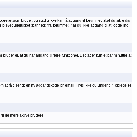
oprettet som bruger, og stadig ikke kan få adgang til forummet, skal du sikre dig,
 er blevet udelukket (banned) fra forummet, har du ikke adgang til at logge ind. I
uger er, at du har adgang til flere funktioner. Det tager kun et par minutter at
om at få tilsendt en ny adgangskode pr. email. Hvis ikke du under din oprettelse
 til de mere aktive brugere.