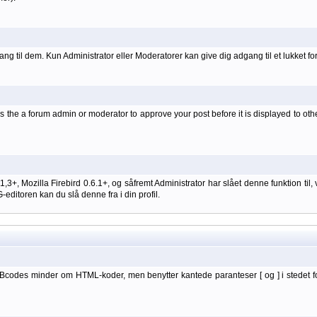
ang til dem. Kun Administrator eller Moderatorer kan give dig adgang til et lukket fo
 the a forum admin or moderator to approve your post before it is displayed to oth
 1,3+, Mozilla Firebird 0.6.1+, og såfremt Administrator har slået denne funktion
itoren kan du slå denne fra i din profil.
BBcodes minder om HTML-koder, men benytter kantede paranteser [ og ] i stedet f