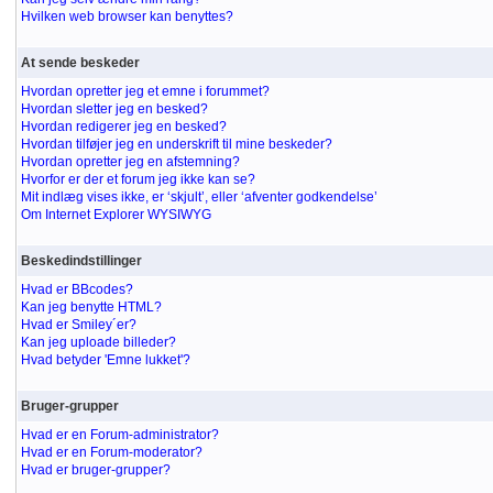
Hvilken web browser kan benyttes?
At sende beskeder
Hvordan opretter jeg et emne i forummet?
Hvordan sletter jeg en besked?
Hvordan redigerer jeg en besked?
Hvordan tilføjer jeg en underskrift til mine beskeder?
Hvordan opretter jeg en afstemning?
Hvorfor er der et forum jeg ikke kan se?
Mit indlæg vises ikke, er ‘skjult’, eller ‘afventer godkendelse’
Om Internet Explorer WYSIWYG
Beskedindstillinger
Hvad er BBcodes?
Kan jeg benytte HTML?
Hvad er Smiley´er?
Kan jeg uploade billeder?
Hvad betyder 'Emne lukket'?
Bruger-grupper
Hvad er en Forum-administrator?
Hvad er en Forum-moderator?
Hvad er bruger-grupper?