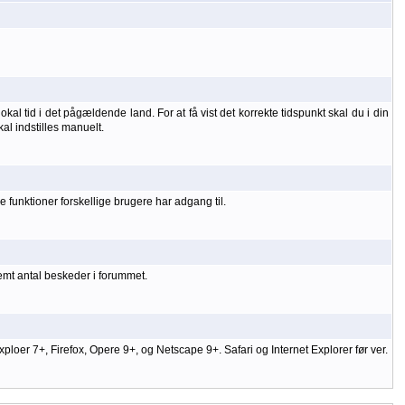
kal tid i det pågældende land. For at få vist det korrekte tidspunkt skal du i din
kal indstilles manuelt.
 funktioner forskellige brugere har adgang til.
temt antal beskeder i forummet.
er 7+, Firefox, Opere 9+, og Netscape 9+. Safari og Internet Explorer før ver.