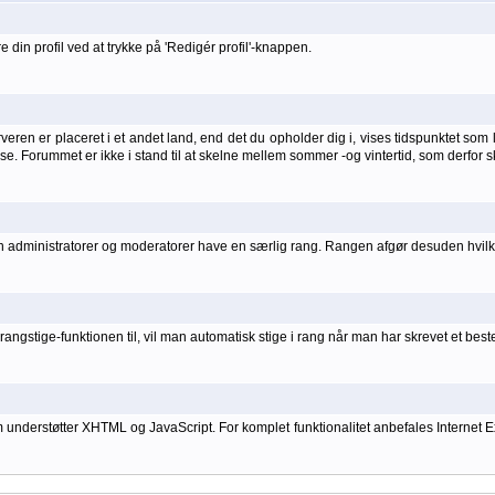
 din profil ved at trykke på 'Redigér profil'-knappen.
ren er placeret i et andet land, end det du opholder dig i, vises tidspunktet som lo
else. Forummet er ikke i stand til at skelne mellem sommer -og vintertid, som derfor s
kan administratorer og moderatorer have en særlig rang. Rangen afgør desuden hvilke
angstige-funktionen til, vil man automatisk stige i rang når man har skrevet et bes
rstøtter XHTML og JavaScript. For komplet funktionalitet anbefales Internet Explo