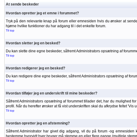
At sende beskeder
Hvordan opretter jeg et emne i forummet?
Tryk på den relevante knap på forum eller emnesiden hvis du ønsker at sende
hjørne hvilke funktioner du har adgang til i det enkelte forum.
Til top
Hvordan sletter jeg en besked?
Du kan slette dine egne beskeder, såfremt Administrators opsætning af forummet
Til top
Hvordan redigerer jeg en besked?
Du kan redigere dine egne beskeder, såfremt Administrators opsætning af forumme
Til top
Hvordan tilføjer jeg en underskrift til mine beskeder?
Såfremt Administrators opsætning af forummet tillader det, har du mulighed for a
profil. Når du herefter ønsker at få vist underskriften skal du afkrydse feltet 'Vis
Til top
Hvordan opretter jeg en afstemning?
Såfremt Administrator har givet dig adgang, vil du på forum -og emnesiden 
bestemme hvorvidt hver bruger må stemme en eller flere gange (multiple stemm