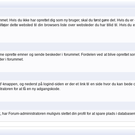
et. Hvis du ikke har oprettet dig som ny bruger, skal du først gøre det. Hvis du er 
ilføjer dette websted til din browsers liste over websteder du har tillid til. Hvis du
 oprette emner og sende beskeder i forummet. Fordelen ved at blive oprettet som br
der i forummet.
d'-knappen, og nederst på logind-siden er der et link til en side hvor du kan bede 
stratoren for at få en ny adgangskode.
har Forum-administratoren muligvis slettet din profil for at spare plads i databasen