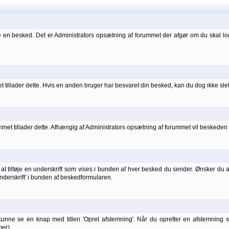
 en besked. Det er Administrators opsætning af forummet der afgør om du skal l
 tillader dette. Hvis en anden bruger har besvaret din besked, kan du dog ikke sle
t tillader dette. Afhængig af Administrators opsætning af forummet vil beskeden he
t tilføje en underskrift som vises i bunden af hver besked du sender. Ønsker du at 
 underskrift' i bunden af beskedformularen.
kunne se en knap med titlen 'Opret afstemning'. Når du opretter en afstemning
er).