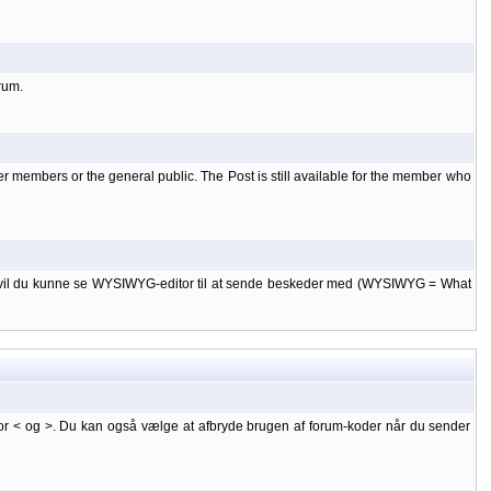
rum.
er members or the general public. The Post is still available for the member who
 til, vil du kunne se WYSIWYG-editor til at sende beskeder med (WYSIWYG = What
or < og >. Du kan også vælge at afbryde brugen af forum-koder når du sender