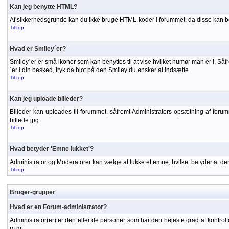
Kan jeg benytte HTML?
Af sikkerhedsgrunde kan du ikke bruge HTML-koder i forummet, da disse kan be
Til top
Hvad er Smiley´er?
Smiley´er er små ikoner som kan benyttes til at vise hvilket humør man er i. S
´er i din besked, tryk da blot på den Smiley du ønsker at indsætte.
Til top
Kan jeg uploade billeder?
Billeder kan uploades til forummet, såfremt Administrators opsætning af forummet
billede.jpg.
Til top
Hvad betyder 'Emne lukket'?
Administrator og Moderatorer kan vælge at lukke et emne, hvilket betyder at d
Til top
Bruger-grupper
Hvad er en Forum-administrator?
Administrator(er) er den eller de personer som har den højeste grad af kontrol 
m.m.