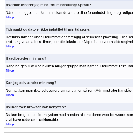
Hvordan ændrer jeg mine forumindstillinger/profil?
Når du er logget ind i forummet kan du ændre dine forumindstillinger og redigere
Til top
Tidspunkt og dato er ikke indstillet til min tidszone.
Det tidspunkt der vises i forummet er afhængig af serverens placering. Hvis serve
profil angive antallet af timer, som din lokale tid afviger fra serverens tidsangiv
Til top
Hvad betyder min rang?
Rang bruges til at vise hvilken bruger-gruppe man hører til i forummet, f.eks. 
Til top
Kan jeg selv ændre min rang?
Normalt kan man ikke selv ændre sin rang, men såfremt Administrator har slået r
Til top
Hvilken web browser kan benyttes?
Du kan bruge dette forumsystem med næsten alle moderne web-browsere, som unde
7 vil have reduceret funktionalitet
Til top