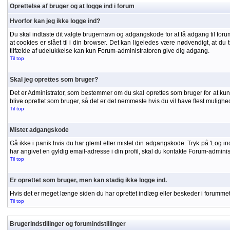
Oprettelse af bruger og at logge ind i forum
Hvorfor kan jeg ikke logge ind?
Du skal indtaste dit valgte brugernavn og adgangskode for at få adgang til forumm
at cookies er slået til i din browser. Det kan ligeledes være nødvendigt, at du t
tilfælde af udelukkelse kan kun Forum-administratoren give dig adgang.
Til top
Skal jeg oprettes som bruger?
Det er Administrator, som bestemmer om du skal oprettes som bruger for at kunne
blive oprettet som bruger, så det er det nemmeste hvis du vil have flest mulighe
Til top
Mistet adgangskode
Gå ikke i panik hvis du har glemt eller mistet din adgangskode. Tryk på 'Log in
har angivet en gyldig email-adresse i din profil, skal du kontakte Forum-admini
Til top
Er oprettet som bruger, men kan stadig ikke logge ind.
Hvis det er meget længe siden du har oprettet indlæg eller beskeder i forummet, 
Til top
Brugerindstillinger og forumindstillinger