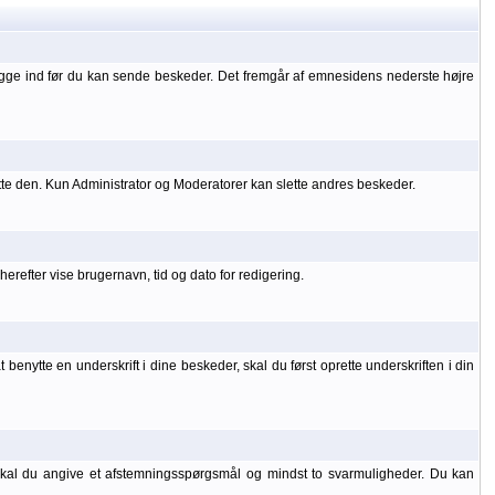
ogge ind før du kan sende beskeder. Det fremgår af emnesidens nederste højre
tte den. Kun Administrator og Moderatorer kan slette andres beskeder.
refter vise brugernavn, tid og dato for redigering.
benytte en underskrift i dine beskeder, skal du først oprette underskriften i din
 skal du angive et afstemningsspørgsmål og mindst to svarmuligheder. Du kan