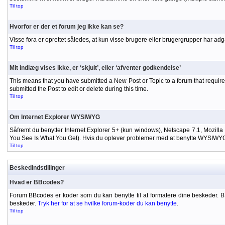
Til top
Hvorfor er der et forum jeg ikke kan se?
Visse fora er oprettet således, at kun visse brugere eller brugergrupper har adg
Til top
Mit indlæg vises ikke, er ‘skjult’, eller ‘afventer godkendelse’
This means that you have submitted a New Post or Topic to a forum that requires
submitted the Post to edit or delete during this time.
Til top
Om Internet Explorer WYSIWYG
Såfremt du benytter Internet Explorer 5+ (kun windows), Netscape 7.1, Mozilla
You See Is What You Get). Hvis du oplever problemer med at benytte WYSIWYG-ed
Til top
Beskedindstillinger
Hvad er BBcodes?
Forum BBcodes er koder som du kan benytte til at formatere dine beskeder. 
beskeder.
Tryk her for at se hvilke forum-koder du kan benytte
.
Til top