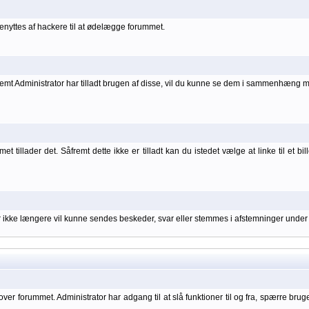
nyttes af hackere til at ødelægge forummet.
åfremt Administrator har tilladt brugen af disse, vil du kunne se dem i sammenhæng 
 tillader det. Såfremt dette ikke er tilladt kan du istedet vælge at linke til et bil
er ikke længere vil kunne sendes beskeder, svar eller stemmes i afstemninger under
over forummet. Administrator har adgang til at slå funktioner til og fra, spærre bru