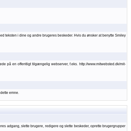
med teksten i dine og andre brugeres beskeder. Hvis du ønsker at benytte Smiley
lede på en offentligt tilgængelig webserver, f.eks. http://www.mitwebsted.dk/mit-
 dette emne.
geres adgang, slette brugere, redigere og slette beskeder, oprette brugergrupper