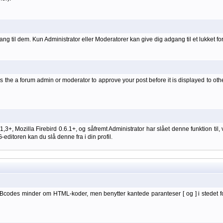
ang til dem. Kun Administrator eller Moderatorer kan give dig adgang til et lukket fo
 the a forum admin or moderator to approve your post before it is displayed to oth
 1,3+, Mozilla Firebird 0.6.1+, og såfremt Administrator har slået denne funktion
itoren kan du slå denne fra i din profil.
BBcodes minder om HTML-koder, men benytter kantede paranteser [ og ] i stedet f