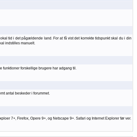
kal tid i det pågældende land. For at få vist det korrekte tidspunkt skal du i din
kal indstilles manuelt.
 funktioner forskellige brugere har adgang til.
temt antal beskeder i forummet.
er 7+, Firefox, Opere 9+, og Netscape 9+. Safari og Internet Explorer før ver.