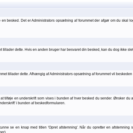
 en besked. Det er Administrators opsætning af forummet der afgør om du skal l
 tillader dette. Hvis en anden bruger har besvaret din besked, kan du dog ikke sle
t tillader dette. Afhængig af Administrators opsætning af forummet vil beskeden he
t tilføje en underskrift som vises i bunden af hver besked du sender. Ønsker du at 
 underskrift' i bunden af beskedformularen.
kunne se en knap med titlen 'Opret afstemning'. Når du opretter en afstemning
er).