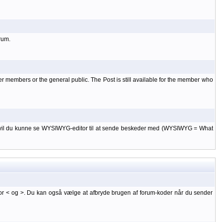
rum.
er members or the general public. The Post is still available for the member who
 til, vil du kunne se WYSIWYG-editor til at sende beskeder med (WYSIWYG = What
or < og >. Du kan også vælge at afbryde brugen af forum-koder når du sender