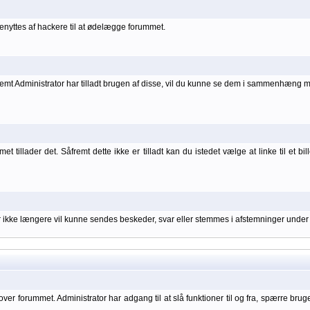
nyttes af hackere til at ødelægge forummet.
åfremt Administrator har tilladt brugen af disse, vil du kunne se dem i sammenhæng 
 tillader det. Såfremt dette ikke er tilladt kan du istedet vælge at linke til et bil
er ikke længere vil kunne sendes beskeder, svar eller stemmes i afstemninger under
over forummet. Administrator har adgang til at slå funktioner til og fra, spærre bru