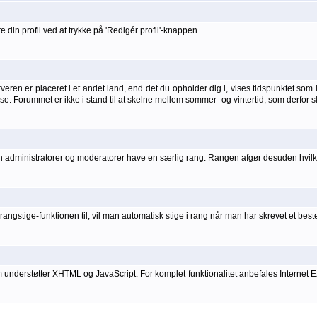
 din profil ved at trykke på 'Redigér profil'-knappen.
ren er placeret i et andet land, end det du opholder dig i, vises tidspunktet som lo
else. Forummet er ikke i stand til at skelne mellem sommer -og vintertid, som derfor s
kan administratorer og moderatorer have en særlig rang. Rangen afgør desuden hvilke
angstige-funktionen til, vil man automatisk stige i rang når man har skrevet et bes
rstøtter XHTML og JavaScript. For komplet funktionalitet anbefales Internet Explo