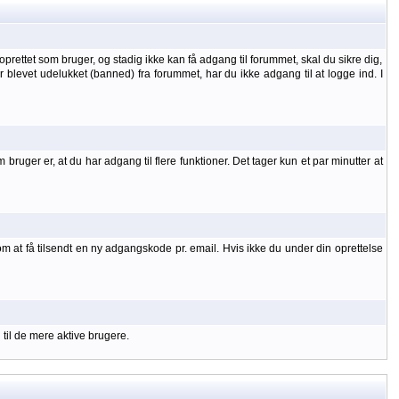
oprettet som bruger, og stadig ikke kan få adgang til forummet, skal du sikre dig,
 er blevet udelukket (banned) fra forummet, har du ikke adgang til at logge ind. I
uger er, at du har adgang til flere funktioner. Det tager kun et par minutter at
om at få tilsendt en ny adgangskode pr. email. Hvis ikke du under din oprettelse
 til de mere aktive brugere.