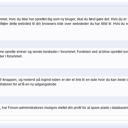
et. Hvis du ikke har oprettet dig som ny bruger, skal du først gøre det. Hvis du er 
ilføjer dette websted til din browsers liste over websteder du har tillid til. Hvis du
 oprette emner og sende beskeder i forummet. Fordelen ved at blive oprettet som br
der i forummet.
d'-knappen, og nederst på logind-siden er der et link til en side hvor du kan bede 
stratoren for at få en ny adgangskode.
har Forum-administratoren muligvis slettet din profil for at spare plads i databasen