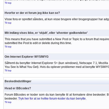
Til top
Hvorfor er der et forum jeg ikke kan se?
Visse fora er oprettet således, at kun visse brugere eller brugergrupper har adg
Til top
Mit indlæg vises ikke, er ‘skjult’, eller ‘afventer godkendelse’
This means that you have submitted a New Post or Topic to a forum that requires
submitted the Post to edit or delete during this time.
Til top
Om Internet Explorer WYSIWYG
Såfremt du benytter Internet Explorer 5+ (kun windows), Netscape 7.1, Mozilla
You See Is What You Get). Hvis du oplever problemer med at benytte WYSIWYG-ed
Til top
Beskedindstillinger
Hvad er BBcodes?
Forum BBcodes er koder som du kan benytte til at formatere dine beskeder. 
beskeder.
Tryk her for at se hvilke forum-koder du kan benytte
.
Til top