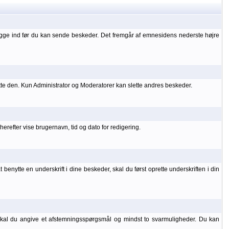
ogge ind før du kan sende beskeder. Det fremgår af emnesidens nederste højre
tte den. Kun Administrator og Moderatorer kan slette andres beskeder.
refter vise brugernavn, tid og dato for redigering.
benytte en underskrift i dine beskeder, skal du først oprette underskriften i din
 skal du angive et afstemningsspørgsmål og mindst to svarmuligheder. Du kan