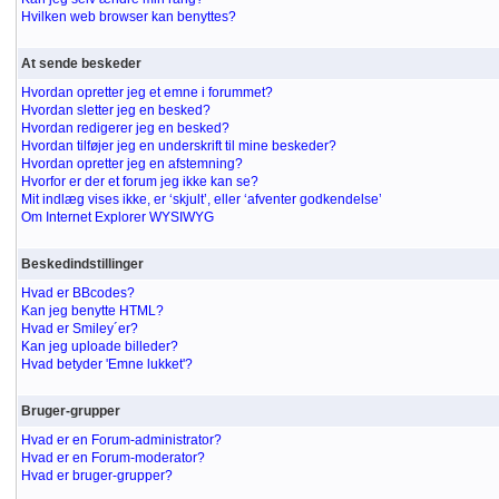
Hvilken web browser kan benyttes?
At sende beskeder
Hvordan opretter jeg et emne i forummet?
Hvordan sletter jeg en besked?
Hvordan redigerer jeg en besked?
Hvordan tilføjer jeg en underskrift til mine beskeder?
Hvordan opretter jeg en afstemning?
Hvorfor er der et forum jeg ikke kan se?
Mit indlæg vises ikke, er ‘skjult’, eller ‘afventer godkendelse’
Om Internet Explorer WYSIWYG
Beskedindstillinger
Hvad er BBcodes?
Kan jeg benytte HTML?
Hvad er Smiley´er?
Kan jeg uploade billeder?
Hvad betyder 'Emne lukket'?
Bruger-grupper
Hvad er en Forum-administrator?
Hvad er en Forum-moderator?
Hvad er bruger-grupper?