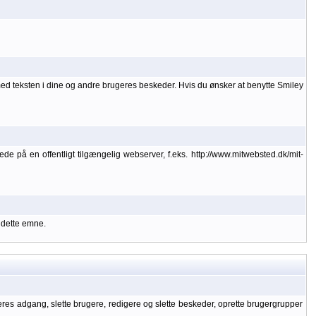
med teksten i dine og andre brugeres beskeder. Hvis du ønsker at benytte Smiley
lede på en offentligt tilgængelig webserver, f.eks. http://www.mitwebsted.dk/mit-
 dette emne.
geres adgang, slette brugere, redigere og slette beskeder, oprette brugergrupper