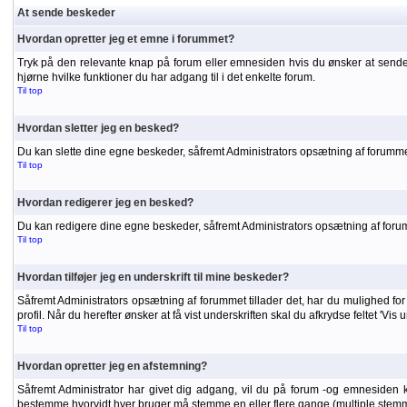
At sende beskeder
Hvordan opretter jeg et emne i forummet?
Tryk på den relevante knap på forum eller emnesiden hvis du ønsker at sende
hjørne hvilke funktioner du har adgang til i det enkelte forum.
Til top
Hvordan sletter jeg en besked?
Du kan slette dine egne beskeder, såfremt Administrators opsætning af forummet
Til top
Hvordan redigerer jeg en besked?
Du kan redigere dine egne beskeder, såfremt Administrators opsætning af forumme
Til top
Hvordan tilføjer jeg en underskrift til mine beskeder?
Såfremt Administrators opsætning af forummet tillader det, har du mulighed for a
profil. Når du herefter ønsker at få vist underskriften skal du afkrydse feltet 'Vis
Til top
Hvordan opretter jeg en afstemning?
Såfremt Administrator har givet dig adgang, vil du på forum -og emnesiden 
bestemme hvorvidt hver bruger må stemme en eller flere gange (multiple stemm