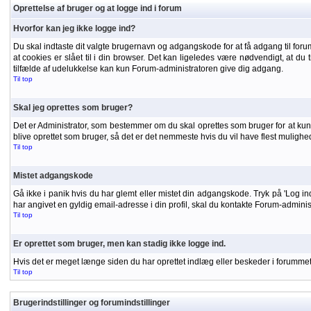
Oprettelse af bruger og at logge ind i forum
Hvorfor kan jeg ikke logge ind?
Du skal indtaste dit valgte brugernavn og adgangskode for at få adgang til forumm
at cookies er slået til i din browser. Det kan ligeledes være nødvendigt, at du t
tilfælde af udelukkelse kan kun Forum-administratoren give dig adgang.
Til top
Skal jeg oprettes som bruger?
Det er Administrator, som bestemmer om du skal oprettes som bruger for at kunne
blive oprettet som bruger, så det er det nemmeste hvis du vil have flest mulighe
Til top
Mistet adgangskode
Gå ikke i panik hvis du har glemt eller mistet din adgangskode. Tryk på 'Log in
har angivet en gyldig email-adresse i din profil, skal du kontakte Forum-admini
Til top
Er oprettet som bruger, men kan stadig ikke logge ind.
Hvis det er meget længe siden du har oprettet indlæg eller beskeder i forummet, 
Til top
Brugerindstillinger og forumindstillinger