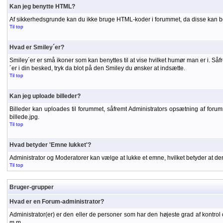
Kan jeg benytte HTML?
Af sikkerhedsgrunde kan du ikke bruge HTML-koder i forummet, da disse kan be
Til top
Hvad er Smiley´er?
Smiley´er er små ikoner som kan benyttes til at vise hvilket humør man er i. S
´er i din besked, tryk da blot på den Smiley du ønsker at indsætte.
Til top
Kan jeg uploade billeder?
Billeder kan uploades til forummet, såfremt Administrators opsætning af forummet
billede.jpg.
Til top
Hvad betyder 'Emne lukket'?
Administrator og Moderatorer kan vælge at lukke et emne, hvilket betyder at d
Til top
Bruger-grupper
Hvad er en Forum-administrator?
Administrator(er) er den eller de personer som har den højeste grad af kontrol 
m.m.