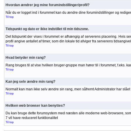
Hvordan ændrer jeg mine forumindstillinger/profil?
Når du er logget ind i forummet kan du ændre dine forumindstillinger og redigere
Til top
Tidspunkt og dato er ikke indstillet til min tidszone.
Det tidspunkt der vises i forummet er afhængig af serverens placering. Hvis serve
profil angive antallet af timer, som din lokale tid afviger fra serverens tidsangiv
Til top
Hvad betyder min rang?
Rang bruges til at vise hvilken bruger-gruppe man hører til i forummet, f.eks. 
Til top
Kan jeg selv ændre min rang?
Normalt kan man ikke selv ændre sin rang, men såfremt Administrator har slået r
Til top
Hvilken web browser kan benyttes?
Du kan bruge dette forumsystem med næsten alle moderne web-browsere, som unde
7 vil have reduceret funktionalitet
Til top