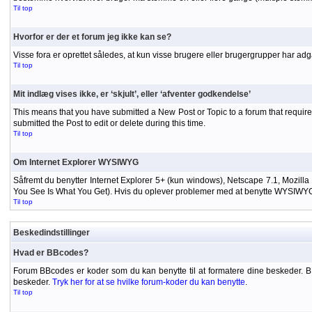
Til top
Hvorfor er der et forum jeg ikke kan se?
Visse fora er oprettet således, at kun visse brugere eller brugergrupper har adg
Til top
Mit indlæg vises ikke, er ‘skjult’, eller ‘afventer godkendelse’
This means that you have submitted a New Post or Topic to a forum that requires
submitted the Post to edit or delete during this time.
Til top
Om Internet Explorer WYSIWYG
Såfremt du benytter Internet Explorer 5+ (kun windows), Netscape 7.1, Mozilla
You See Is What You Get). Hvis du oplever problemer med at benytte WYSIWYG-ed
Til top
Beskedindstillinger
Hvad er BBcodes?
Forum BBcodes er koder som du kan benytte til at formatere dine beskeder. 
beskeder.
Tryk her for at se hvilke forum-koder du kan benytte
.
Til top