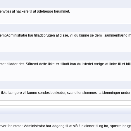
nyttes af hackere til at ødelægge forummet.
åfremt Administrator har tilladt brugen af disse, vil du kunne se dem i sammenhæng 
 tillader det. Såfremt dette ikke er tilladt kan du istedet vælge at linke til et bil
er ikke længere vil kunne sendes beskeder, svar eller stemmes i afstemninger under
over forummet. Administrator har adgang til at slå funktioner til og fra, spærre bru