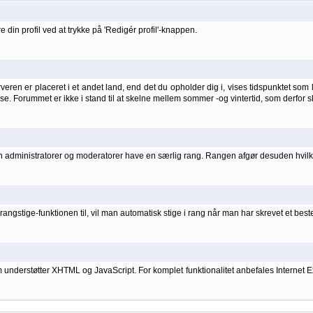
 din profil ved at trykke på 'Redigér profil'-knappen.
ren er placeret i et andet land, end det du opholder dig i, vises tidspunktet som lo
else. Forummet er ikke i stand til at skelne mellem sommer -og vintertid, som derfor s
kan administratorer og moderatorer have en særlig rang. Rangen afgør desuden hvilke
angstige-funktionen til, vil man automatisk stige i rang når man har skrevet et bes
rstøtter XHTML og JavaScript. For komplet funktionalitet anbefales Internet Explo