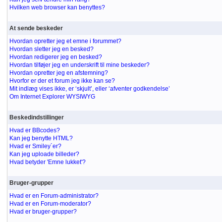
Hvilken web browser kan benyttes?
At sende beskeder
Hvordan opretter jeg et emne i forummet?
Hvordan sletter jeg en besked?
Hvordan redigerer jeg en besked?
Hvordan tilføjer jeg en underskrift til mine beskeder?
Hvordan opretter jeg en afstemning?
Hvorfor er der et forum jeg ikke kan se?
Mit indlæg vises ikke, er ‘skjult’, eller ‘afventer godkendelse’
Om Internet Explorer WYSIWYG
Beskedindstillinger
Hvad er BBcodes?
Kan jeg benytte HTML?
Hvad er Smiley´er?
Kan jeg uploade billeder?
Hvad betyder 'Emne lukket'?
Bruger-grupper
Hvad er en Forum-administrator?
Hvad er en Forum-moderator?
Hvad er bruger-grupper?