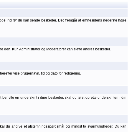
ogge ind før du kan sende beskeder. Det fremgår af emnesidens nederste højre
tte den. Kun Administrator og Moderatorer kan slette andres beskeder.
refter vise brugernavn, tid og dato for redigering.
benytte en underskrift i dine beskeder, skal du først oprette underskriften i din
 skal du angive et afstemningsspørgsmål og mindst to svarmuligheder. Du kan