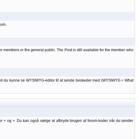
rum.
er members or the general public. The Post is still available for the member who
 til, vil du kunne se WYSIWYG-editor til at sende beskeder med (WYSIWYG = What
or < og >. Du kan også vælge at afbryde brugen af forum-koder når du sender