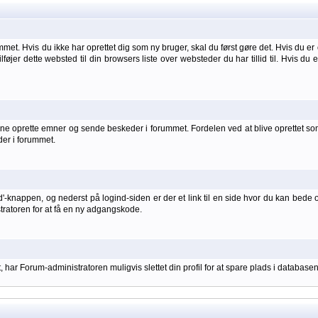
et. Hvis du ikke har oprettet dig som ny bruger, skal du først gøre det. Hvis du er 
ilføjer dette websted til din browsers liste over websteder du har tillid til. Hvis du
 oprette emner og sende beskeder i forummet. Fordelen ved at blive oprettet som br
der i forummet.
d'-knappen, og nederst på logind-siden er der et link til en side hvor du kan bede 
stratoren for at få en ny adgangskode.
har Forum-administratoren muligvis slettet din profil for at spare plads i databasen