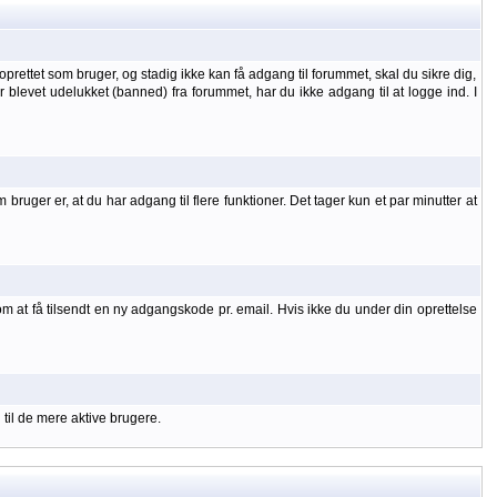
oprettet som bruger, og stadig ikke kan få adgang til forummet, skal du sikre dig,
 er blevet udelukket (banned) fra forummet, har du ikke adgang til at logge ind. I
uger er, at du har adgang til flere funktioner. Det tager kun et par minutter at
om at få tilsendt en ny adgangskode pr. email. Hvis ikke du under din oprettelse
 til de mere aktive brugere.