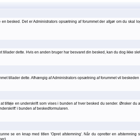
 en besked. Det er Administrators opsætning af forummet der afgør om du skal l
 tillader dette. Hvis en anden bruger har besvaret din besked, kan du dog ikke sle
t tillader dette. Afhængig af Administrators opsætning af forummet vil beskeden he
t tilføje en underskrift som vises i bunden af hver besked du sender. Ønsker du at 
 underskrift' i bunden af beskedformularen.
kunne se en knap med titlen 'Opret afstemning'. Når du opretter en afstemning
er).