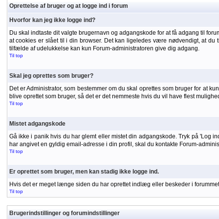
Oprettelse af bruger og at logge ind i forum
Hvorfor kan jeg ikke logge ind?
Du skal indtaste dit valgte brugernavn og adgangskode for at få adgang til forumm
at cookies er slået til i din browser. Det kan ligeledes være nødvendigt, at du t
tilfælde af udelukkelse kan kun Forum-administratoren give dig adgang.
Til top
Skal jeg oprettes som bruger?
Det er Administrator, som bestemmer om du skal oprettes som bruger for at kunne
blive oprettet som bruger, så det er det nemmeste hvis du vil have flest mulighe
Til top
Mistet adgangskode
Gå ikke i panik hvis du har glemt eller mistet din adgangskode. Tryk på 'Log in
har angivet en gyldig email-adresse i din profil, skal du kontakte Forum-admini
Til top
Er oprettet som bruger, men kan stadig ikke logge ind.
Hvis det er meget længe siden du har oprettet indlæg eller beskeder i forummet, 
Til top
Brugerindstillinger og forumindstillinger