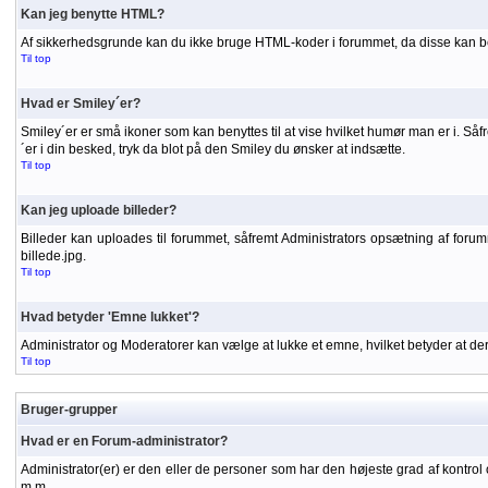
Kan jeg benytte HTML?
Af sikkerhedsgrunde kan du ikke bruge HTML-koder i forummet, da disse kan be
Til top
Hvad er Smiley´er?
Smiley´er er små ikoner som kan benyttes til at vise hvilket humør man er i. S
´er i din besked, tryk da blot på den Smiley du ønsker at indsætte.
Til top
Kan jeg uploade billeder?
Billeder kan uploades til forummet, såfremt Administrators opsætning af forummet
billede.jpg.
Til top
Hvad betyder 'Emne lukket'?
Administrator og Moderatorer kan vælge at lukke et emne, hvilket betyder at d
Til top
Bruger-grupper
Hvad er en Forum-administrator?
Administrator(er) er den eller de personer som har den højeste grad af kontrol 
m.m.