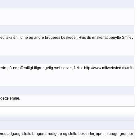
med teksten i dine og andre brugeres beskeder. Hvis du ønsker at benytte Smiley
lede på en offentligt tilgængelig webserver, f.eks. http://www.mitwebsted.dk/mit-
 dette emne.
geres adgang, slette brugere, redigere og slette beskeder, oprette brugergrupper