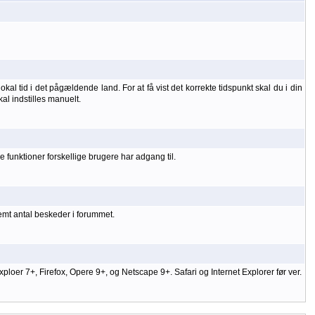
kal tid i det pågældende land. For at få vist det korrekte tidspunkt skal du i din
kal indstilles manuelt.
 funktioner forskellige brugere har adgang til.
temt antal beskeder i forummet.
er 7+, Firefox, Opere 9+, og Netscape 9+. Safari og Internet Explorer før ver.