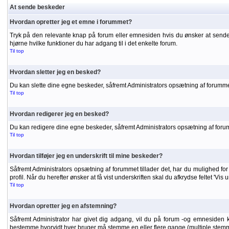
At sende beskeder
Hvordan opretter jeg et emne i forummet?
Tryk på den relevante knap på forum eller emnesiden hvis du ønsker at sende
hjørne hvilke funktioner du har adgang til i det enkelte forum.
Til top
Hvordan sletter jeg en besked?
Du kan slette dine egne beskeder, såfremt Administrators opsætning af forummet
Til top
Hvordan redigerer jeg en besked?
Du kan redigere dine egne beskeder, såfremt Administrators opsætning af forumme
Til top
Hvordan tilføjer jeg en underskrift til mine beskeder?
Såfremt Administrators opsætning af forummet tillader det, har du mulighed for a
profil. Når du herefter ønsker at få vist underskriften skal du afkrydse feltet 'Vis
Til top
Hvordan opretter jeg en afstemning?
Såfremt Administrator har givet dig adgang, vil du på forum -og emnesiden 
bestemme hvorvidt hver bruger må stemme en eller flere gange (multiple stemm