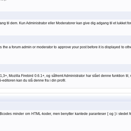
ang til dem. Kun Administrator eller Moderatorer kan give dig adgang til et lukket fo
 the a forum admin or moderator to approve your post before it is displayed to oth
 1,3+, Mozilla Firebird 0.6.1+, og såfremt Administrator har slået denne funktion
itoren kan du slå denne fra i din profil.
BBcodes minder om HTML-koder, men benytter kantede paranteser [ og ] i stedet f