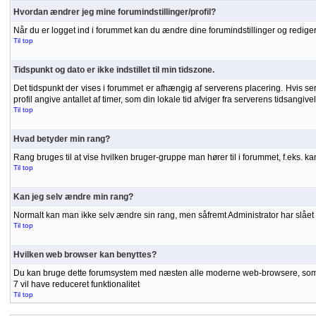
Hvordan ændrer jeg mine forumindstillinger/profil?
Når du er logget ind i forummet kan du ændre dine forumindstillinger og redigere
Til top
Tidspunkt og dato er ikke indstillet til min tidszone.
Det tidspunkt der vises i forummet er afhængig af serverens placering. Hvis serve
profil angive antallet af timer, som din lokale tid afviger fra serverens tidsangiv
Til top
Hvad betyder min rang?
Rang bruges til at vise hvilken bruger-gruppe man hører til i forummet, f.eks. 
Til top
Kan jeg selv ændre min rang?
Normalt kan man ikke selv ændre sin rang, men såfremt Administrator har slået r
Til top
Hvilken web browser kan benyttes?
Du kan bruge dette forumsystem med næsten alle moderne web-browsere, som unde
7 vil have reduceret funktionalitet
Til top