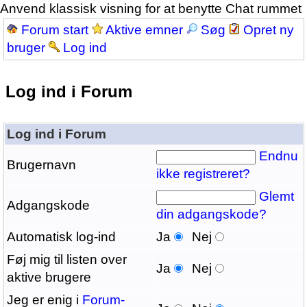
Anvend klassisk visning for at benytte Chat rummet
Forum start
Aktive emner
Søg
Opret ny
bruger
Log ind
Log ind i Forum
Log ind i Forum
Endnu
Brugernavn
ikke registreret?
Glemt
Adgangskode
din adgangskode?
Automatisk log-ind
Ja
Nej
Føj mig til listen over
Ja
Nej
aktive brugere
Jeg er enig i
Forum-