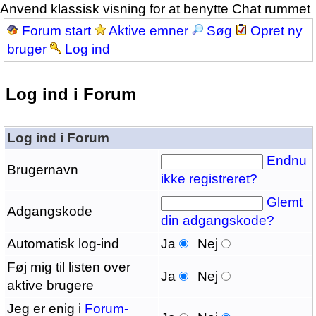
Anvend klassisk visning for at benytte Chat rummet
Forum start
Aktive emner
Søg
Opret ny
bruger
Log ind
Log ind i Forum
Log ind i Forum
Endnu
Brugernavn
ikke registreret?
Glemt
Adgangskode
din adgangskode?
Automatisk log-ind
Ja
Nej
Føj mig til listen over
Ja
Nej
aktive brugere
Jeg er enig i
Forum-