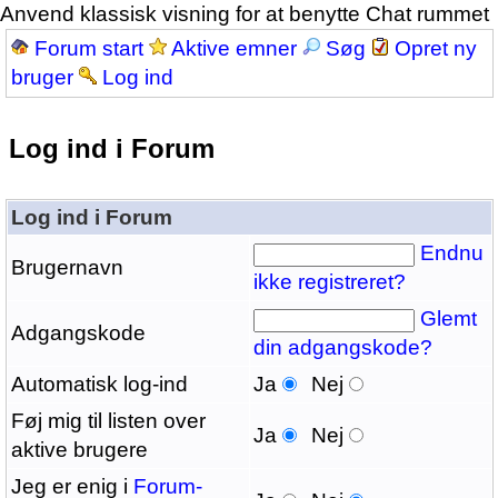
Anvend klassisk visning for at benytte Chat rummet
Forum start
Aktive emner
Søg
Opret ny
bruger
Log ind
Log ind i Forum
Log ind i Forum
Endnu
Brugernavn
ikke registreret?
Glemt
Adgangskode
din adgangskode?
Automatisk log-ind
Ja
Nej
Føj mig til listen over
Ja
Nej
aktive brugere
Jeg er enig i
Forum-