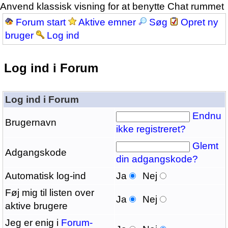
Anvend klassisk visning for at benytte Chat rummet
Forum start
Aktive emner
Søg
Opret ny
bruger
Log ind
Log ind i Forum
Log ind i Forum
Endnu
Brugernavn
ikke registreret?
Glemt
Adgangskode
din adgangskode?
Automatisk log-ind
Ja
Nej
Føj mig til listen over
Ja
Nej
aktive brugere
Jeg er enig i
Forum-