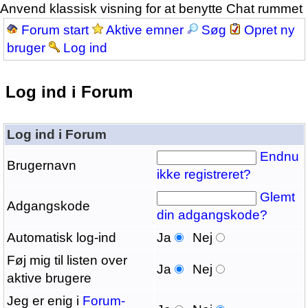
Anvend klassisk visning for at benytte Chat rummet
Forum start
Aktive emner
Søg
Opret ny
bruger
Log ind
Log ind i Forum
Log ind i Forum
Endnu
Brugernavn
ikke registreret?
Glemt
Adgangskode
din adgangskode?
Automatisk log-ind
Ja
Nej
Føj mig til listen over
Ja
Nej
aktive brugere
Jeg er enig i
Forum-