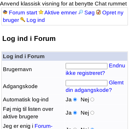
Anvend klassisk visning for at benytte Chat rummet
Forum start
Aktive emner
Søg
Opret ny
bruger
Log ind
Log ind i Forum
Log ind i Forum
Endnu
Brugernavn
ikke registreret?
Glemt
Adgangskode
din adgangskode?
Automatisk log-ind
Ja
Nej
Føj mig til listen over
Ja
Nej
aktive brugere
Jeg er enig i
Forum-