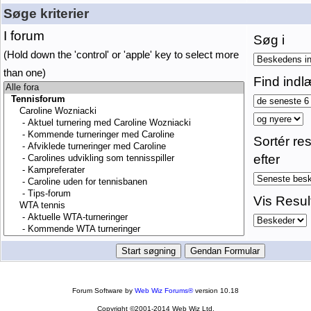
Søge kriterier
I forum
Søg i
(Hold down the 'control' or 'apple' key to select more
than one)
Find indl
Sortér res
efter
Vis Resul
Forum Software by
Web Wiz Forums®
version 10.18
Copyright ©2001-2014 Web Wiz Ltd.