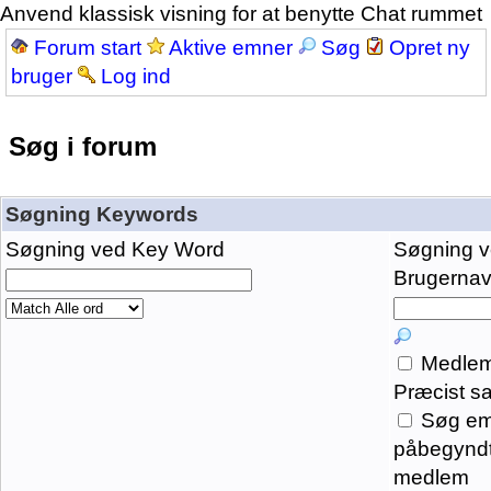
Anvend klassisk visning for at benytte Chat rummet
Forum start
Aktive emner
Søg
Opret ny
bruger
Log ind
Søg i forum
Søgning Keywords
Søgning ved Key Word
Søgning 
Brugernavn
Medlem
Præcist s
Søg em
påbegyndt
medlem