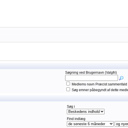
Søgning ved Brugernavn (Valgfri)
Medlems navn Præcist sammenfald
Søg emner påbegyndt af dette med
Søg i
Find indlæg