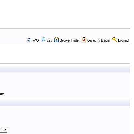
FAQ
Søg
Begivenheder
Opret ny bruger
Log ind
lem