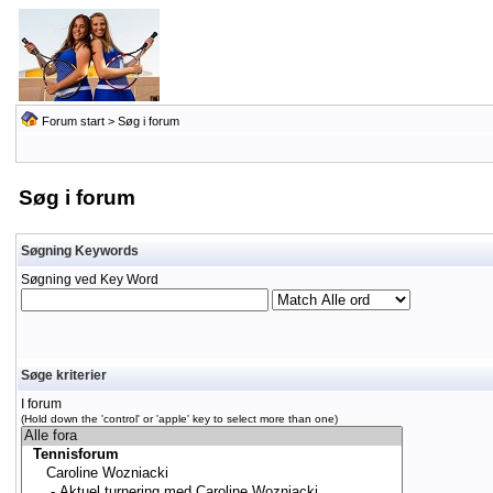
Forum start
> Søg i forum
Søg i forum
Søgning Keywords
Søgning ved Key Word
Søge kriterier
I forum
(Hold down the 'control' or 'apple' key to select more than one)