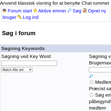
Anvend klassisk visning for at benytte Chat rummet
Forum start
Aktive emner
Søg
Opret ny
bruger
Log ind
Søg i forum
Søgning Keywords
Søgning ved Key Word
Søgning 
Brugernavn
Medlem
Præcist s
Søg em
påbegyndt
medlem