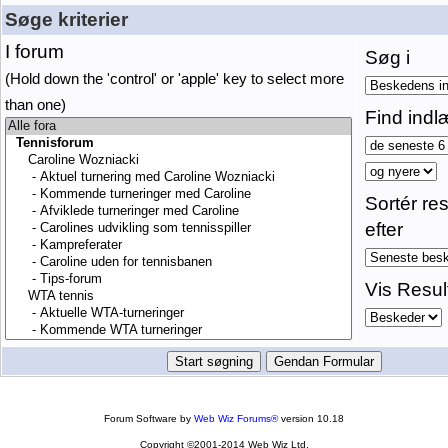
Søge kriterier
I forum
Søg i
(Hold down the 'control' or 'apple' key to select more
than one)
Find indl
Sortér res
efter
Vis Resul
Forum Software by
Web Wiz Forums®
version 10.18
Copyright ©2001-2014 Web Wiz Ltd.