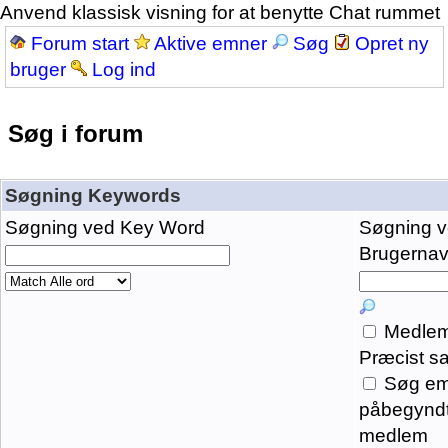
Anvend klassisk visning for at benytte Chat rummet
Forum start
Aktive emner
Søg
Opret ny
bruger
Log ind
Søg i forum
Søgning Keywords
Søgning ved Key Word
Søgning 
Brugernavn
Medlem
Præcist s
Søg em
påbegyndt
medlem