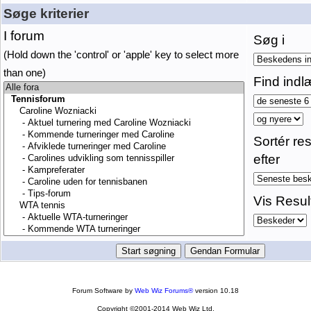
Søge kriterier
I forum
Søg i
(Hold down the 'control' or 'apple' key to select more
than one)
Find indl
Sortér res
efter
Vis Resul
Forum Software by
Web Wiz Forums®
version 10.18
Copyright ©2001-2014 Web Wiz Ltd.