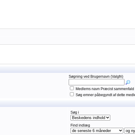
Søgning ved Brugernavn (Valgfri)
Medlems navn Præcist sammenfald
Søg emner påbegyndt af dette med
Søg i
Find indlæg