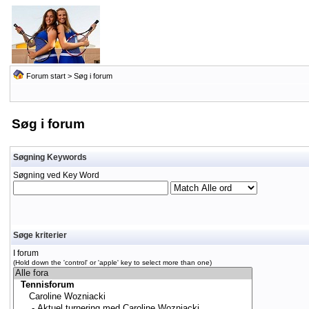
Forum start
> Søg i forum
Søg i forum
Søgning Keywords
Søgning ved Key Word
Søge kriterier
I forum
(Hold down the 'control' or 'apple' key to select more than one)