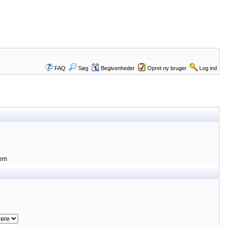
FAQ
Søg
Begivenheder
Opret ny bruger
Log ind
lem