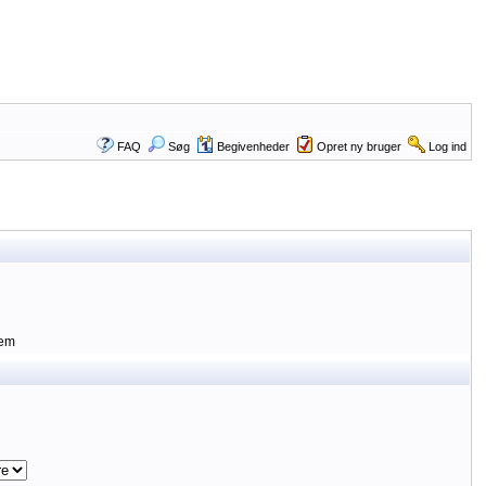
FAQ
Søg
Begivenheder
Opret ny bruger
Log ind
lem