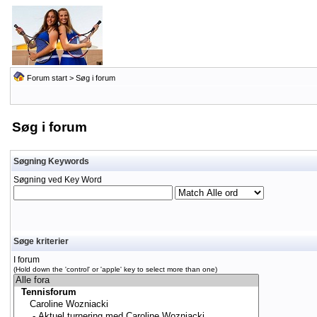
Forum start
> Søg i forum
Søg i forum
Søgning Keywords
Søgning ved Key Word
Søge kriterier
I forum
(Hold down the 'control' or 'apple' key to select more than one)