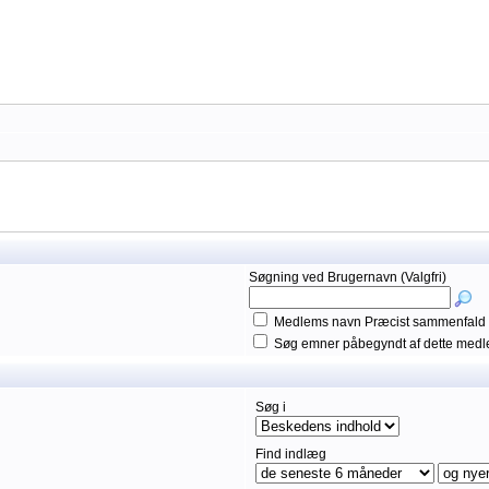
Søgning ved Brugernavn (Valgfri)
Medlems navn Præcist sammenfald
Søg emner påbegyndt af dette med
Søg i
Find indlæg